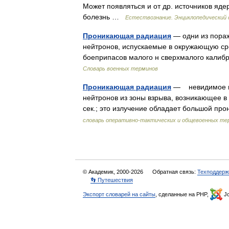
Может появляться и от др. источников яд
болезнь …
Естествознание. Энциклопедический 
Проникающая радиация
— одни из пораж
нейтронов, испускаемые в окружающую сре
боеприпасов малого н сверхмалого калиб
Словарь военных терминов
Проникающая радиация
— невидимое из
нейтронов из зоны взрыва, возникающее в
сек.; это излучение обладает большой 
словарь оперативно-тактических и общевоенных те
© Академик, 2000-2026
Обратная связь:
Техподдерж
👣 Путешествия
Экспорт словарей на сайты
, сделанные на PHP,
Jo