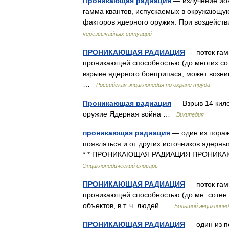
Проникающая радиация
— излучение ион
гамма квантов, испускаемых в окружающую
факторов ядерного оружия. При воздейст
черезвычайных ситуаций
ПРОНИКАЮЩАЯ РАДИАЦИЯ
— поток гам
проникающей способностью (до многих со
взрыве ядерного боеприпаса; может возник
…
Российская энциклопедия по охране труда
Проникающая радиация
— Взрыв 14 кило
оружие Ядерная война …
Википедия
проникающая радиация
— один из пораж
появляться и от других источников ядерны
* * ПРОНИКАЮЩАЯ РАДИАЦИЯ ПРОНИКАЮ
Энциклопедический словарь
ПРОНИКАЮЩАЯ РАДИАЦИЯ
— поток гам
проникающей способностью (до мн. сотен 
объектов, в т. ч. людей …
Большой энциклопед
ПРОНИКАЮЩАЯ РАДИАЦИЯ
— один из п