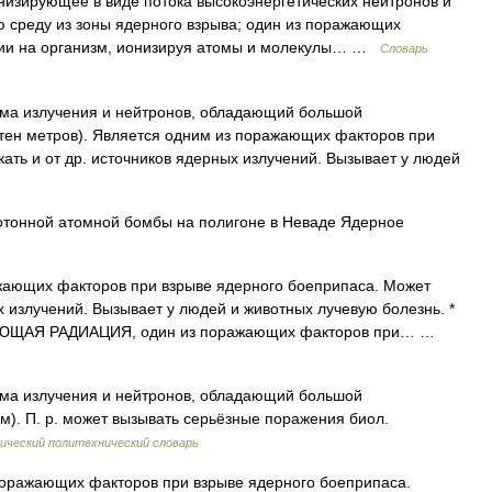
изирующее в виде потока высокоэнергетических нейтронов и
 среду из зоны ядерного взрыва; один из поражающих
вии на организм, ионизируя атомы и молекулы… …
Словарь
ма излучения и нейтронов, обладающий большой
тен метров). Является одним из поражающих факторов при
ать и от др. источников ядерных излучений. Вызывает у людей
тонной атомной бомбы на полигоне в Неваде Ядерное
ающих факторов при взрыве ядерного боеприпаса. Может
х излучений. Вызывает у людей и животных лучевую болезнь. *
ЩАЯ РАДИАЦИЯ, один из поражающих факторов при… …
ма излучения и нейтронов, обладающий большой
м). П. р. может вызывать серьёзные поражения биол.
ический политехнический словарь
оражающих факторов при взрыве ядерного боеприпаса.