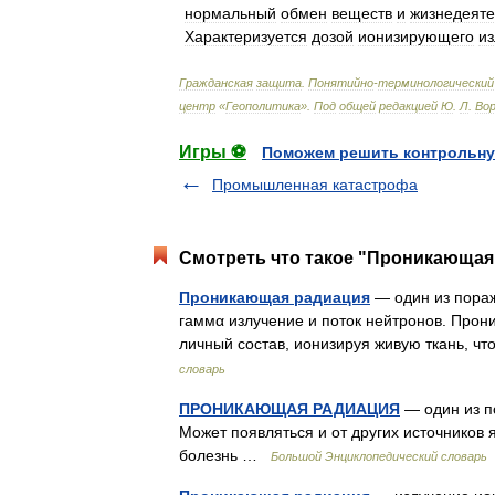
нормальный
обмен
веществ
и
жизнедеяте
Характеризуется
дозой
ионизирующего
и
Гражданская
защита
.
Понятийно
-
терминологический
центр
«
Геополитика
»
.
Под
общей
редакцией
Ю
.
Л
.
Во
Игры ⚽
Поможем решить контрольну
Промышленная катастрофа
Смотреть что такое "Проникающая 
Проникающая радиация
— один из пора
гаммα излучение и поток нейтронов. Про
личный состав, ионизируя живую ткань, 
словарь
ПРОНИКАЮЩАЯ РАДИАЦИЯ
— один из п
Может появляться и от других источников
болезнь …
Большой Энциклопедический словарь