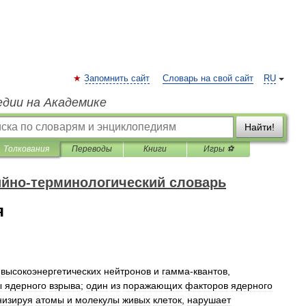
Запомнить сайт
Словарь на свой сайт
RU
едии на Академике
Найти!
Толкования
Переводы
Книги
Игры ⚽
ийно-терминологический словарь
я
высокоэнергетических
нейтронов
и
гамма
-
квантов
,
ы
ядерного
взрыва
;
один
из
поражающих
факторов
ядерного
низируя
атомы
и
молекулы
живых
клеток
,
нарушает