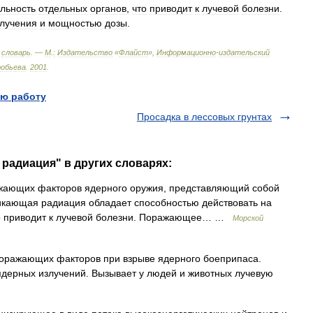
льность
отдельных
органов
,
что
приводит
к
лучевой
болезни
.
злучения
и
мощностью
дозы
.
словарь
. —
М
.
:
Издательство
«
Флайст
»,
Информационно
-
издательский
робьева
.
2001
.
ю работу
Просадка в лессовых грунтах
радиация" в других словарях:
жающих факторов ядерного оружия, представляющий собой
никающая радиация обладает способностью действовать на
что приводит к лучевой болезни. Поражающее… …
Морской
оражающих факторов при взрыве ядерного боеприпаса.
 ядерных излучений. Вызывает у людей и животных лучевую