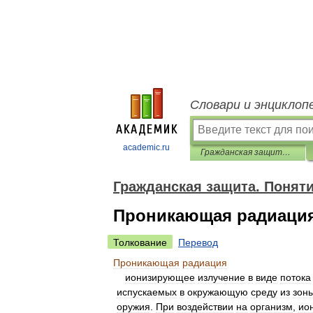
Словари и энциклоп
academic.ru
Гражданская защита. Понятийно-терминологический словарь
Гражданская защита. Понят
Проникающая радиаци
Толкование
Перевод
Проникающая
радиация
ионизирующее
излучение
в
виде
потока
испускаемых
в
окружающую
среду
из
зон
оружия
.
При
воздействии
на
организм
,
ио