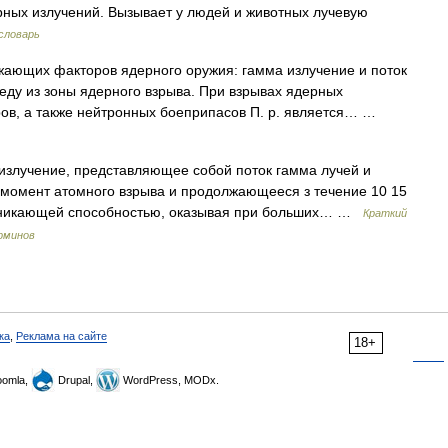
ерных излучений. Вызывает у людей и животных лучевую
словарь
ающих факторов ядерного оружия: гамма излучение и поток
ду из зоны ядерного взрыва. При взрывах ядерных
ров, а также нейтронных боеприпасов П. р. является… …
лучение, представляющее собой поток гамма лучей и
 момент атомного взрыва и продолжающееся з течение 10 15
проникающей способностью, оказывая при больших… …
Краткий
рминов
ка
,
Реклама на сайте
18+
omla,
Drupal,
WordPress, MODx.